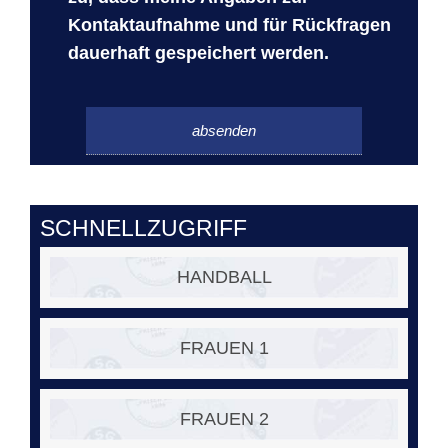
Kontaktaufnahme und für Rückfragen
dauerhaft gespeichert werden.
Bitte
Bitte
lasse
lasse
dieses
dieses
Feld
Feld
leer.
leer.
SCHNELLZUGRIFF
HANDBALL
FRAUEN 1
FRAUEN 2