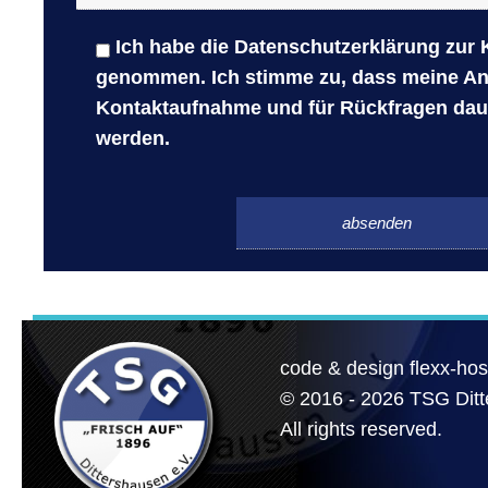
Ich habe die
Datenschutzerklärung
zur 
genommen. Ich stimme zu, dass meine A
Kontaktaufnahme und für Rückfragen daue
werden.
Bitte
Bitte
lasse
lasse
dieses
dieses
Feld
Feld
leer.
leer.
code & design flexx-hos
© 2016 - 2026 TSG Dit
All rights reserved.