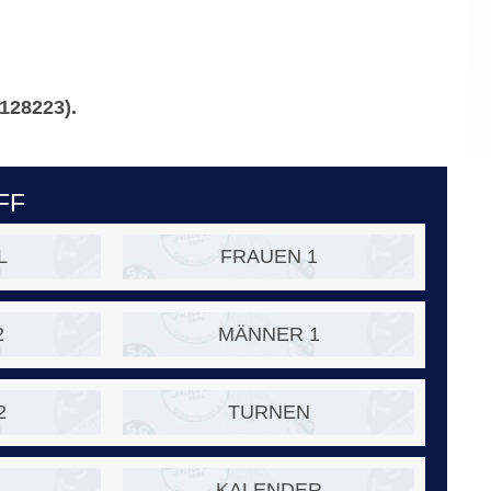
128223).
FF
L
FRAUEN 1
2
MÄNNER 1
2
TURNEN
KALENDER