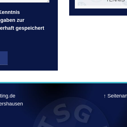
Kenntnis
ngaben zur
rhaft gespeichert
ting.de
↑ Seitena
tershausen